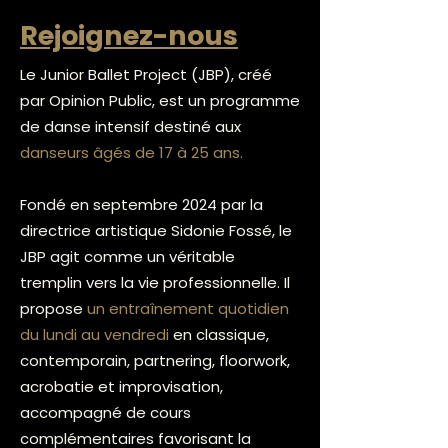
Rejoignez-nous
Le Junior Ballet Project (JBP), créé
par Opinion Public, est un programme
de danse intensif destiné aux
danseurs âgés de 17 à 25 ans.
Fondé en septembre 2024 par la
directrice artistique Sidonie Fossé, le
JBP agit comme un véritable
tremplin vers la vie professionnelle. Il
propose
un entraînement quotidien
du lundi au vendredi
en classique,
contemporain, partnering, floorwork,
acrobatie et improvisation,
accompagné de cours
complémentaires favorisant la