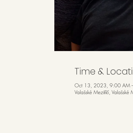
Time & Locat
Oct 13, 2023, 9:00 AM 
Valašské Meziříčí, Valašské M