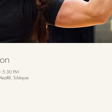
ion
– 5:30 PM
eziříčí, Tchéquie