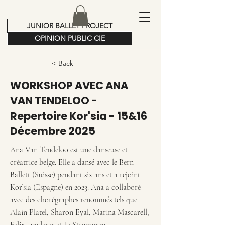
JUNIOR BALLET PROJECT
OPINION PUBLIC CIE
< Back
WORKSHOP AVEC ANA
VAN TENDELOO -
Repertoire Kor'sia - 15&16
Décembre 2025
Ana Van Tendeloo est une danseuse et
créatrice belge. Elle a dansé avec le Bern
Ballett (Suisse) pendant six ans et a rejoint
Kor’sia (Espagne) en 2023. Ana a collaboré
avec des chorégraphes renommés tels que
Alain Platel, Sharon Eyal, Marina Mascarell,
Felix Landerer et Jo Strømgren.