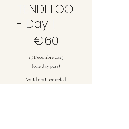
TENDELOO
- Day 1
€60
€
60
15 Decembre 2025
(one day pass)
Valid until canceled
Select