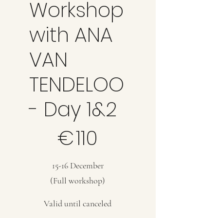
Workshop
with ANA
VAN
TENDELOO
- Day 1&2
€110
€
110
15-16 December
(Full workshop)
Valid until canceled