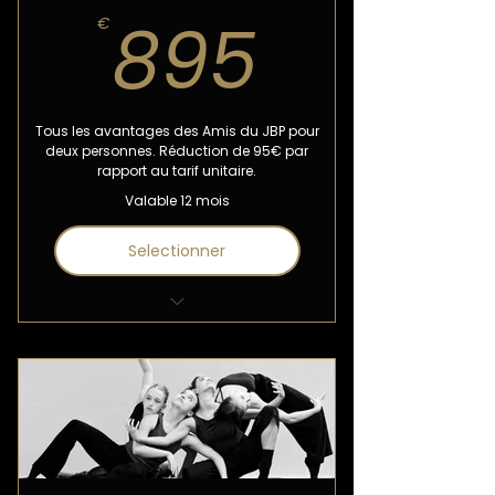
895€
895
Assistez aux entraînements
€
quotidien des danseurs
2 cours de Stott Pilates par an
avec notre Maître de Ballet
Tous les avantages des Amis du JBP pour
deux personnes. Réduction de 95€ par
Newsletters exclusives
rapport au tarif unitaire.
Valable 12 mois
Affiche ou carte postale
dédicacée
Selectionner
Réduction sur le merchandising
Drink de l’amitié avant ou après
nos spectacles
Invitations à des rencontres
exclusives avec les danseurs
Accès privilégié aux temps de
répétition en studio