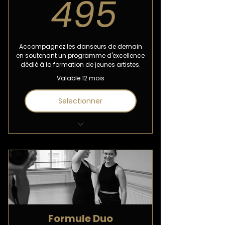
495€
495
Accompagnez les danseurs de demain
en soutenant un programme d'excellence
dédié à la formation de jeunes artistes.
Valable 12 mois
Selectionner
Drink de l’amitié avant ou après
nos spectacles
Invitations à des rencontres
exclusives avec les danseurs
Accès privilégié aux temps de
répétition en studio
Formule Duo